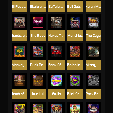
El Pasa Gunfight xNudge
Skate or Die
Buffalo Hunter
Evil Goblins xBomb
Karen Maneater
Tombstone No Mercy
The Rave
Nexus Tombstone RIP
Munchies
The Cage
Monkey's Gold xPays
Punk Rocker
Book Of Shadows
Barbarian Fury
Misery Mining
Tomb of Akhenaten
True kult
Fruits
Brick Snake 2000
Rock Bottom