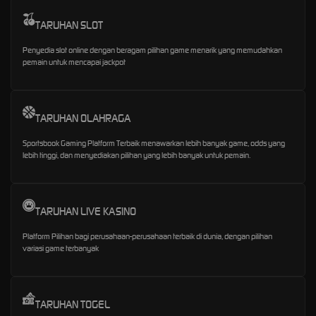
TARUHAN SLOT
Penyedia slot online dengan beragam pilihan game menarik yang memudahkan
pemain untuk mencapai jackpot
TARUHAN OLAHRAGA
Sportsbook Gaming Platform Terbaik menawarkan lebih banyak game, odds yang
lebih tinggi, dan menyediakan pilihan yang lebih banyak untuk pemain.
TARUHAN LIVE KASINO
Platform Pilihan bagi perusahaan-perusahaan terbaik di dunia, dengan pilihan
variasi game terbanyak
TARUHAN TOGEL