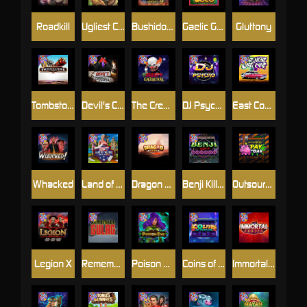
Roadkill
Ugliest Catch
Bushido Way xNudge
Gaelic Gold
Gluttony
Tombstone
Devil's Crossroad
The Creepy Carnival
DJ Psycho
East Coast Vs West Coast
Whacked
Land of the Free
Dragon Tribe
Benji Killed in Vegas
Outsourced: Payday
Legion X
Remember Gulag
Poison Eve
Coins of Fortune
Immortal Fruits