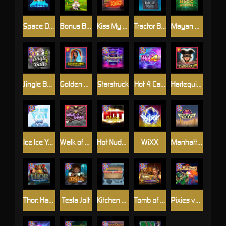
Space Donkey
Bonus Bunnies
Kiss My Chainsaw
Tractor Beam
Mayan Magic Wildfire
Jingle Balls
Golden Genie And The Walking Wilds
Starstruck
Hot 4 Cash
Harlequin Carnival
Ice Ice Yeti
Walk of Shame
Hot Nudge
WiXX
Manhattan Goes Wild
Thor: Hammer Time
Tesla Jolt
Kitchen Drama: Sushi Mania
Tomb of Nefertiti
Pixies vs Pirates