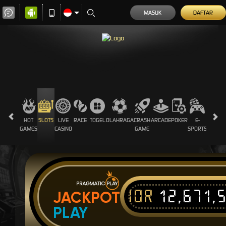
MASUK
DAFTAR
HOT
SLOTS
LIVE
RACE
TOGEL
OLAHRAGA
CRASH
ARCADE
POKER
E-
SABUN
GAMES
CASINO
GAME
SPORTS
AYAM
IDR
12,671,
JACKPOT
PLAY