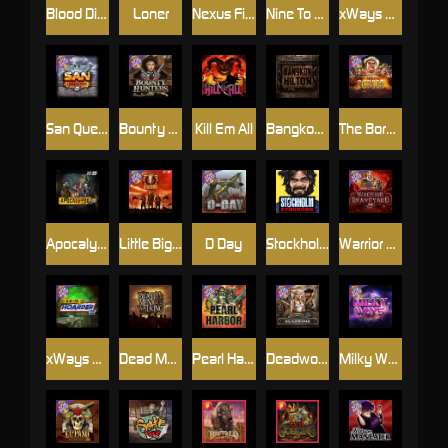
Blood Diamond
Loner
Nexus Fire In The Hole xBomb
Nine To Five
xWays Hoarder 2
San Quentin xWays
Bounty Hunters xNudge®
Kill Em All
Bangkok Hilton
The Border
Apocalypse Super xNudge
Little Bighorn
D Day
Stockholm Syndrome
Warrior Graveyard xNudge
xWays Hoarder xSplit
Dead Men Walking
Pearl Harbor
Deadwood xNudge
Milky Ways