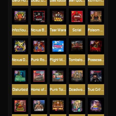
Gator Hunters
Dead, Dead, or Deader
Das xBoot
San Quentin 2: Death Row
Kenneth Must Die
Infectious 5 xWays
Nexus Blood & Shadow
Tsar Wars
Serial
Folsom Prison
Nexus Outsourced
Punk Rocker 2
Flight Mode
Tombstone Slaughter
Possessed
Disturbed
Home of the Brave
Punk Toilet
Deadwood R.I.P
True Grit Redemption