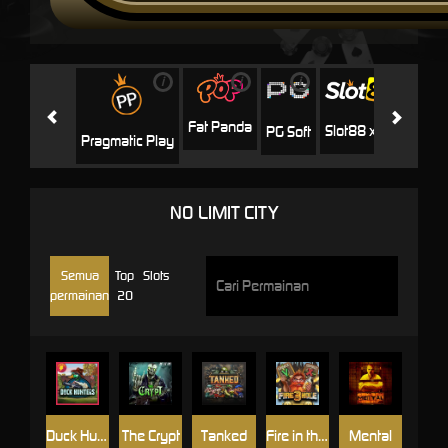
i
i
i
i
i
Facha
Fat Panda
Slot88 x PP
PG Soft
Pragmatic Play
NO LIMIT CITY
Semua
Top
Slots
permainan
20
Duck Hunters
The Crypt
Tanked
Fire in the Hole 3
Mental