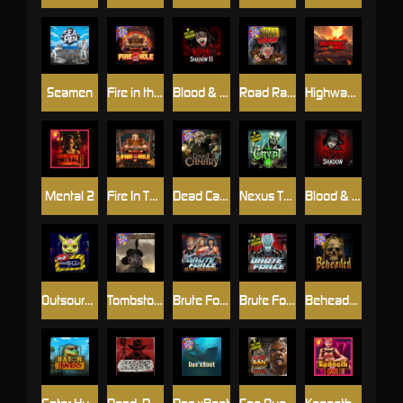
Seamen
Fire in the Hole 2
Blood & Shadow 2
Road Rage
Highway to Hell
Mental 2
Fire In The Hole xBomb
Dead Canary
Nexus The Crypt
Blood & Shadow
Outsourced
Tombstone RIP
Brute Force: Alien Onslaught
Brute Force
Beheaded