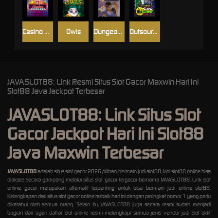
Casino Win Spin
Owls
Dungeon Quest
Outsourced: Slash Game
JAVASLOT88: Link Resmi Situs Slot Gacor Maxwin Hari Ini
Slot88 Java Jackpot Terbesar
JAVASLOT88: Link Situs Slot
Gacor Jackpot Hari Ini Slot88
Java Maxwin Terbesar
JAVASLOT88
adalah situs slot gacor 2026 pilihan bermain judi slot88, kini slot88 online bisa
diakses secara gampang melalui situs slot gacor tergacor bernama JAVASLOT88. Link slot
online gacor merupakan alternatif terpenting untuk bisa bermain judi online slot88.
Kelengkapan dari situs slot gacor online terbaik hari ini dengan peringkat nomor 1 yang perlu
diketahui oleh semua orang. Selain itu, JAVASLOT88 juga secara resmi sudah menjadi
bagian dari agen daftar slot online resmi melengkapi semua jenis vendor judi slot aktif