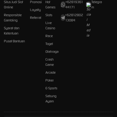
Situs Judi Slot
Promosi
Hot
+62819361
Telegra
Online
Games
44171
m
Loyalty
Responsible
Slots
+62812802
Referral
Gambling
13084
Live
Syarat dan
Casino
Ketentuan
Race
Pusat Bantuan
Togel
Olahraga
Crash
Game
Arcade
Poker
E-Sports
Sabung
Ayam