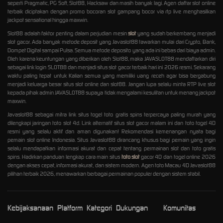
seperti Pragmatic, PG Soft, Slot88, Hacksaw dan masih banyak lagi. Agen daftar slot online
terbaik diciptakan dengan promo bocoran slot gampang bocor via rtp live menghasilkan
jackpot sensational hingga maxwin.
Slot88 adalah faktor penting dalam perjudian mesin
slot
yang sudah berkembang menjadi
slot gacor. Ada banyak metode deposit yang Javaslot88 tawarkan mulai dari Crypto, Bank,
Dompet Digital sampai Pulsa. Semua metode deposito yang ada ini bebas dari biaya admin.
Oleh karena keuntungan yang diberikan oleh Slot88, maka JAVASLOT88 mendaftarkan diri
sebagai link login SLOT88 dan menjadi situs slot gacor terbaik hari ini 2026 resmi. Sekarang
waktu paling tepat untuk Kalian semua yang memiliki uang receh agar bisa bergabung
menjadi keluarga besar situs slot online dan slot88. Jangan lupa selalu minta RTP live slot
kepada pihak admin JAVASLOT88 supaya tidak mengalami kesulitan untuk menang jackpot
maxwin.
Javaslot88 sebagai mitra link situs togel toto gratis spins terpercaya paling murah yang
dilengkapi jaringan toto slot 4d. Link alternatif situs slot gacor malam ini dan toto togel 4D
resmi yang selalu aktif dan aman digunakan! Rekomendasi kemenangan nyata bagi
pemain slot online Indonesia. Situs Javaslot88 dirancang khusus bagi pemain yang ingin
selalu mendapatkan informasi akurat dan cepat tentang permainan slot dan toto gratis
spins. Hadirkan panduan lengkap cara main situs
toto slot
gacor 4D dan togel online 2026
dengan akses cepat, informasi akurat, dan sistem modern. Agen toto Macau 4D Javaslot88
pilihan terbaik 2026, menawarkan berbagai permainan populer dengan sistem stabil.
Kebijaksanaan
Platform
Kategori
Dukungan
Komunitas