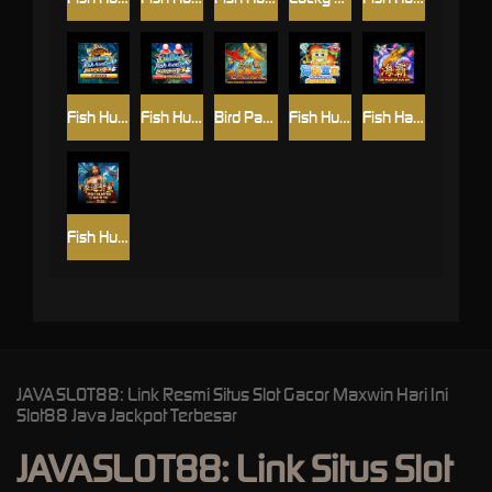
Fish Hunter 2 EX-Newbie
Fish Hunter 2 EX-My Club
Bird Paradise
Fish Hunter Spongebob
Fish Haiba
Fish Hunting: Li Kui Pi Yu
JAVASLOT88: Link Resmi Situs Slot Gacor Maxwin Hari Ini
Slot88 Java Jackpot Terbesar
JAVASLOT88: Link Situs Slot