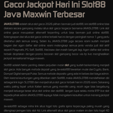
Gacor Jackpot Hari Ini Slot88
Java Maxwin Terbesar
JAVASLOT88
adalah situs slot gacor 2026 pilihan bermain judi slot88, kini slot88 online bisa
diakses secara gampang melalui situs slot gacor tergacor bernama JAVASLOT88. Link slot
online gacor merupakan alternatif terpenting untuk bisa bermain judi online slot88.
Kelengkapan dari situs slot gacor online terbaik hari ini dengan peringkat nomor 1 yang perlu
diketahui oleh semua orang. Selain itu, JAVASLOT88 juga secara resmi sudah menjadi
bagian dari agen daftar slot online resmi melengkapi semua jenis vendor judi slot aktif
seperti Pragmatic, PG Soft, Slot88, Hacksaw dan masih banyak lagi. Agen daftar slot online
terbaik diciptakan dengan promo bocoran slot gampang bocor via rtp live menghasilkan
jackpot sensational hingga maxwin.
Slot88 adalah faktor penting dalam perjudian mesin
slot
yang sudah berkembang menjadi
slot gacor. Ada banyak metode deposit yang Javaslot88 tawarkan mulai dari Crypto, Bank,
Dompet Digital sampai Pulsa. Semua metode deposito yang ada ini bebas dari biaya admin.
Oleh karena keuntungan yang diberikan oleh Slot88, maka JAVASLOT88 mendaftarkan diri
sebagai link login SLOT88 dan menjadi situs slot gacor terbaik hari ini 2026 resmi. Sekarang
waktu paling tepat untuk Kalian semua yang memiliki uang receh agar bisa bergabung
menjadi keluarga besar situs slot online dan slot88. Jangan lupa selalu minta RTP live slot
kepada pihak admin JAVASLOT88 supaya tidak mengalami kesulitan untuk menang jackpot
maxwin.
Javaslot88 sebagai mitra link situs togel toto gratis spins terpercaya paling murah yang
dilengkapi jaringan toto slot 4d. Link alternatif situs slot gacor malam ini dan toto togel 4D