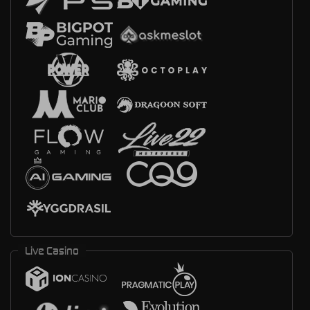
Live Casino