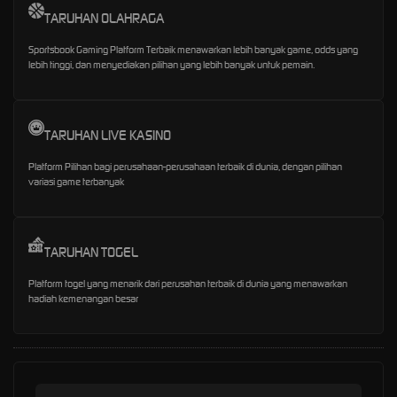
TARUHAN OLAHRAGA
Sportsbook Gaming Platform Terbaik menawarkan lebih banyak game, odds yang
lebih tinggi, dan menyediakan pilihan yang lebih banyak untuk pemain.
TARUHAN LIVE KASINO
Platform Pilihan bagi perusahaan-perusahaan terbaik di dunia, dengan pilihan
variasi game terbanyak
TARUHAN TOGEL
Platform togel yang menarik dari perusahan terbaik di dunia yang menawarkan
hadiah kemenangan besar