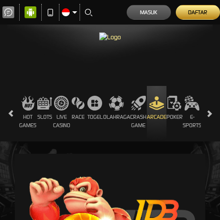
MASUK
DAFTAR
HOT
SLOTS
LIVE
RACE
TOGEL
OLAHRAGA
CRASH
ARCADE
POKER
E-
SABUN
GAMES
CASINO
GAME
SPORTS
AYAM