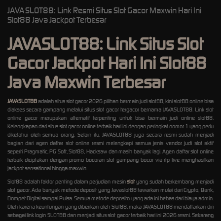
JAVASLOT88: Link Resmi Situs Slot Gacor Maxwin Hari Ini
Slot88 Java Jackpot Terbesar
JAVASLOT88: Link Situs Slot
Gacor Jackpot Hari Ini Slot88
Java Maxwin Terbesar
JAVASLOT88
adalah situs slot gacor 2026 pilihan bermain judi slot88, kini slot88 online bisa
diakses secara gampang melalui situs slot gacor tergacor bernama JAVASLOT88. Link slot
online gacor merupakan alternatif terpenting untuk bisa bermain judi online slot88.
Kelengkapan dari situs slot gacor online terbaik hari ini dengan peringkat nomor 1 yang perlu
diketahui oleh semua orang. Selain itu, JAVASLOT88 juga secara resmi sudah menjadi
bagian dari agen daftar slot online resmi melengkapi semua jenis vendor judi slot aktif
seperti Pragmatic, PG Soft, Slot88, Hacksaw dan masih banyak lagi. Agen daftar slot online
terbaik diciptakan dengan promo bocoran slot gampang bocor via rtp live menghasilkan
jackpot sensational hingga maxwin.
Slot88 adalah faktor penting dalam perjudian mesin
slot
yang sudah berkembang menjadi
slot gacor. Ada banyak metode deposit yang Javaslot88 tawarkan mulai dari Crypto, Bank,
Dompet Digital sampai Pulsa. Semua metode deposito yang ada ini bebas dari biaya admin.
Oleh karena keuntungan yang diberikan oleh Slot88, maka JAVASLOT88 mendaftarkan diri
sebagai link login SLOT88 dan menjadi situs slot gacor terbaik hari ini 2026 resmi. Sekarang