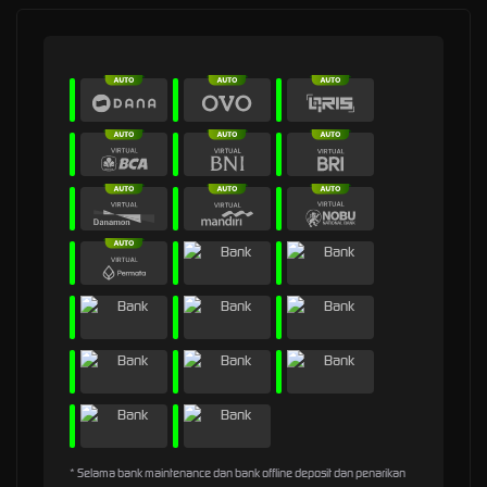
* Selama bank maintenance dan bank offline deposit dan penarikan