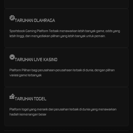
TARUHAN OLAHRAGA
Sportsbook Gaming Platform Terbaik menawarkan lebih banyak game, odds yang
lebih tinggi, dan menyediakan pilihan yang lebih banyak untuk pemain.
TARUHAN LIVE KASINO
Platform Pilihan bagi perusahaan-perusahaan terbaik di dunia, dengan pilihan
variasi game terbanyak
TARUHAN TOGEL
Platform togel yang menarik dari perusahan terbaik di dunia yang menawarkan
hadiah kemenangan besar