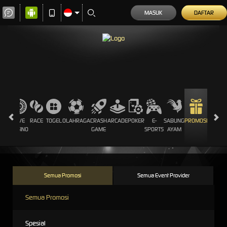
MASUK
DAFTAR
LOTS
LIVE
RACE
TOGEL
OLAHRAGA
CRASH
ARCADE
POKER
E-
SABUNG
PROMOSI
CASINO
GAME
SPORTS
AYAM
Semua Promosi
Semua Event Provider
Semua Promosi
Spesial