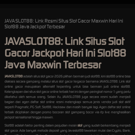
JAVASLOT88: Link Resmi Situs Slot Gacor Maxwin Hari Ini
Slot88 Java Jackpot Terbesar
JAVASLOT88: Link Situs Slot
Gacor Jackpot Hari Ini Slot88
Java Maxwin Terbesar
JAVASLOT88
adalah situs slot gacor 2026 pilihan bermain judi slot88, kini slot88 online bisa
diakses secara gampang melalui situs slot gacor tergacor bernama JAVASLOT88. Link slot
online gacor merupakan alternatif terpenting untuk bisa bermain judi online slot88.
Kelengkapan dari situs slot gacor online terbaik hari ini dengan peringkat nomor 1 yang perlu
diketahui oleh semua orang. Selain itu, JAVASLOT88 juga secara resmi sudah menjadi
bagian dari agen daftar slot online resmi melengkapi semua jenis vendor judi slot aktif
seperti Pragmatic, PG Soft, Slot88, Hacksaw dan masih banyak lagi. Agen daftar slot online
terbaik diciptakan dengan promo bocoran slot gampang bocor via rtp live menghasilkan
jackpot sensational hingga maxwin.
Slot88 adalah faktor penting dalam perjudian mesin
slot
yang sudah berkembang menjadi
slot gacor. Ada banyak metode deposit yang Javaslot88 tawarkan mulai dari Crypto, Bank,