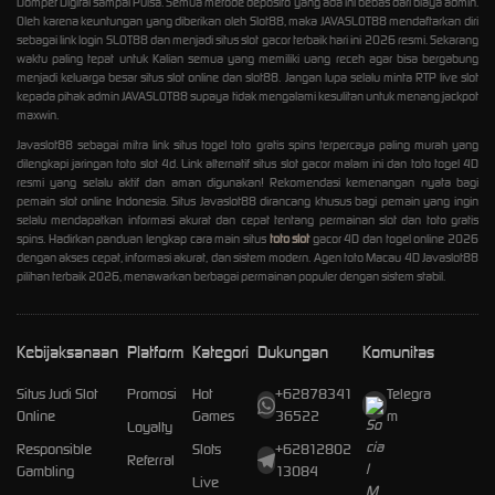
Dompet Digital sampai Pulsa. Semua metode deposito yang ada ini bebas dari biaya admin.
Oleh karena keuntungan yang diberikan oleh Slot88, maka JAVASLOT88 mendaftarkan diri
sebagai link login SLOT88 dan menjadi situs slot gacor terbaik hari ini 2026 resmi. Sekarang
waktu paling tepat untuk Kalian semua yang memiliki uang receh agar bisa bergabung
menjadi keluarga besar situs slot online dan slot88. Jangan lupa selalu minta RTP live slot
kepada pihak admin JAVASLOT88 supaya tidak mengalami kesulitan untuk menang jackpot
maxwin.
Javaslot88 sebagai mitra link situs togel toto gratis spins terpercaya paling murah yang
dilengkapi jaringan toto slot 4d. Link alternatif situs slot gacor malam ini dan toto togel 4D
resmi yang selalu aktif dan aman digunakan! Rekomendasi kemenangan nyata bagi
pemain slot online Indonesia. Situs Javaslot88 dirancang khusus bagi pemain yang ingin
selalu mendapatkan informasi akurat dan cepat tentang permainan slot dan toto gratis
spins. Hadirkan panduan lengkap cara main situs
toto slot
gacor 4D dan togel online 2026
dengan akses cepat, informasi akurat, dan sistem modern. Agen toto Macau 4D Javaslot88
pilihan terbaik 2026, menawarkan berbagai permainan populer dengan sistem stabil.
Kebijaksanaan
Platform
Kategori
Dukungan
Komunitas
Situs Judi Slot
Promosi
Hot
+62878341
Telegra
Online
Games
36522
m
Loyalty
Responsible
Slots
+62812802
Referral
Gambling
13084
Live