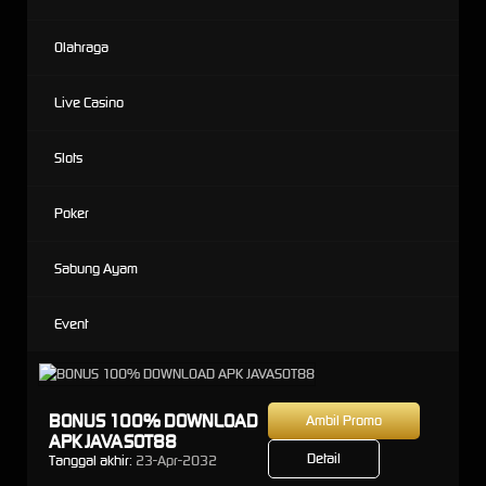
Olahraga
Live Casino
Slots
Poker
Sabung Ayam
Event
BONUS 100% DOWNLOAD
Ambil Promo
APK JAVASOT88
Detail
Tanggal akhir:
23-Apr-2032