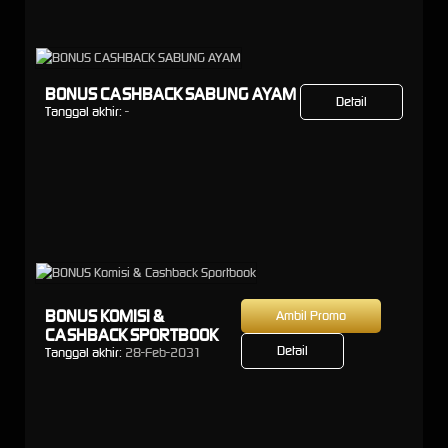
BONUS CASHBACK SABUNG AYAM
Detail
Tanggal akhir:
-
BONUS KOMISI &
Ambil Promo
CASHBACK SPORTBOOK
Detail
Tanggal akhir:
28-Feb-2031