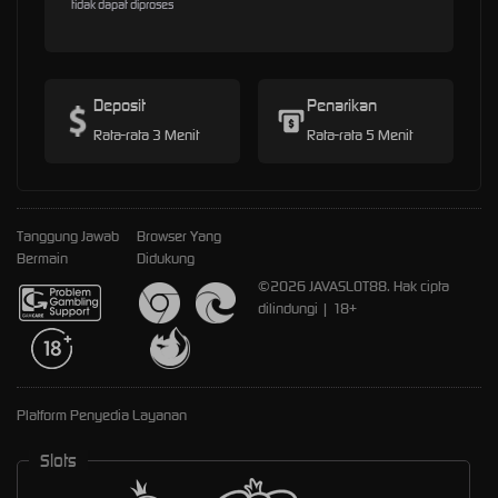
tidak dapat diproses
Deposit
Penarikan
Rata-rata 3 Menit
Rata-rata 5 Menit
Tanggung Jawab
Browser Yang
Bermain
Didukung
©2026 JAVASLOT88. Hak cipta
dilindungi | 18+
Platform Penyedia Layanan
Slots