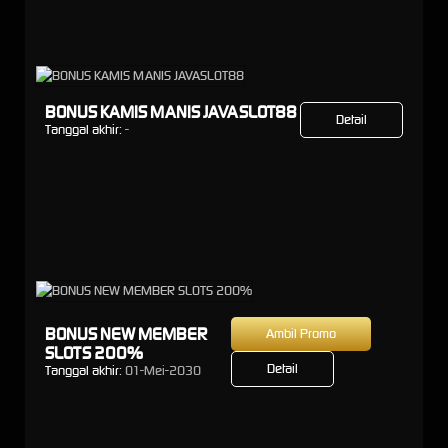
BONUS KAMIS MANIS JAVASLOT88
Detail
Tanggal akhir:
-
BONUS NEW MEMBER
Ambil Promo
SLOTS 200%
Detail
Tanggal akhir:
01-Mei-2030