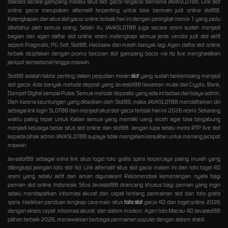
diakses secara gampang melalui situs slot gacor tergacor bernama JAVASLOT88. Link slot
online gacor merupakan alternatif terpenting untuk bisa bermain judi online slot88.
Kelengkapan dari situs slot gacor online terbaik hari ini dengan peringkat nomor 1 yang perlu
diketahui oleh semua orang. Selain itu, JAVASLOT88 juga secara resmi sudah menjadi
bagian dari agen daftar slot online resmi melengkapi semua jenis vendor judi slot aktif
seperti Pragmatic, PG Soft, Slot88, Hacksaw dan masih banyak lagi. Agen daftar slot online
terbaik diciptakan dengan promo bocoran slot gampang bocor via rtp live menghasilkan
jackpot sensational hingga maxwin.
Slot88 adalah faktor penting dalam perjudian mesin
slot
yang sudah berkembang menjadi
slot gacor. Ada banyak metode deposit yang Javaslot88 tawarkan mulai dari Crypto, Bank,
Dompet Digital sampai Pulsa. Semua metode deposito yang ada ini bebas dari biaya admin.
Oleh karena keuntungan yang diberikan oleh Slot88, maka JAVASLOT88 mendaftarkan diri
sebagai link login SLOT88 dan menjadi situs slot gacor terbaik hari ini 2026 resmi. Sekarang
waktu paling tepat untuk Kalian semua yang memiliki uang receh agar bisa bergabung
menjadi keluarga besar situs slot online dan slot88. Jangan lupa selalu minta RTP live slot
kepada pihak admin JAVASLOT88 supaya tidak mengalami kesulitan untuk menang jackpot
maxwin.
Javaslot88 sebagai mitra link situs togel toto gratis spins terpercaya paling murah yang
dilengkapi jaringan toto slot 4d. Link alternatif situs slot gacor malam ini dan toto togel 4D
resmi yang selalu aktif dan aman digunakan! Rekomendasi kemenangan nyata bagi
pemain slot online Indonesia. Situs Javaslot88 dirancang khusus bagi pemain yang ingin
selalu mendapatkan informasi akurat dan cepat tentang permainan slot dan toto gratis
spins. Hadirkan panduan lengkap cara main situs
toto slot
gacor 4D dan togel online 2026
dengan akses cepat, informasi akurat, dan sistem modern. Agen toto Macau 4D Javaslot88
pilihan terbaik 2026, menawarkan berbagai permainan populer dengan sistem stabil.