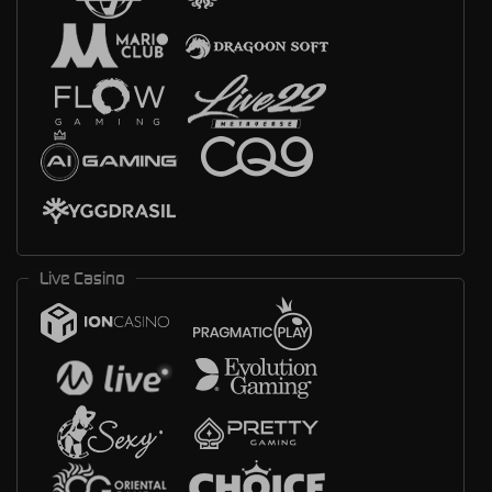
Live Casino