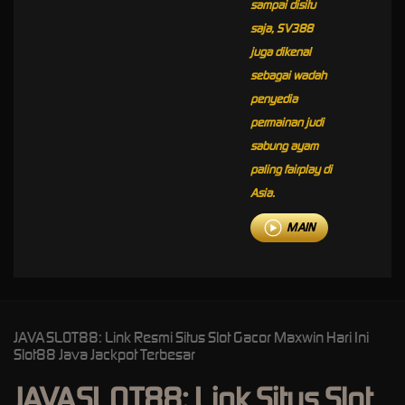
sampai disitu
saja, SV388
juga dikenal
sebagai wadah
penyedia
permainan judi
sabung ayam
paling fairplay di
Asia.
MAIN
JAVASLOT88: Link Resmi Situs Slot Gacor Maxwin Hari Ini
Slot88 Java Jackpot Terbesar
JAVASLOT88: Link Situs Slot