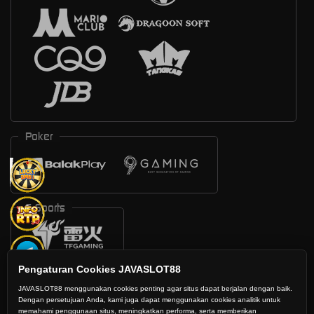
Poker
E-Sports
Pengaturan Cookies JAVASLOT88
Sabung Ayam
JAVASLOT88 menggunakan cookies penting agar situs dapat berjalan dengan baik.
Dengan persetujuan Anda, kami juga dapat menggunakan cookies analitik untuk
memahami penggunaan situs, meningkatkan performa, serta memberikan