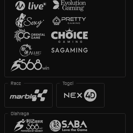
Race
Togel
Olahraga