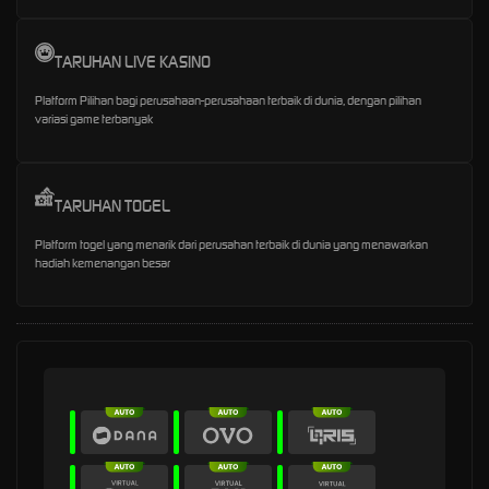
TARUHAN LIVE KASINO
Platform Pilihan bagi perusahaan-perusahaan terbaik di dunia, dengan pilihan
variasi game terbanyak
TARUHAN TOGEL
Platform togel yang menarik dari perusahan terbaik di dunia yang menawarkan
hadiah kemenangan besar