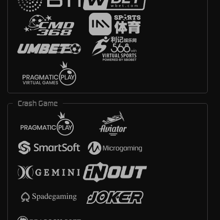
Crash Game