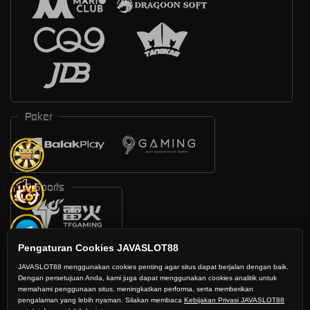
Poker
E-Sports
Pengaturan Cookies JAVASLOT88
Sabung Ayam
JAVASLOT88 menggunakan cookies penting agar situs dapat berjalan dengan baik.
Dengan persetujuan Anda, kami juga dapat menggunakan cookies analitik untuk
memahami penggunaan situs, meningkatkan performa, serta memberikan
pengalaman yang lebih nyaman. Silakan membaca
Kebijakan Privasi JAVASLOT88