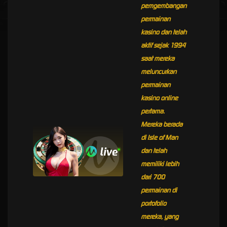
pemgembangan
permainan
kasino dan telah
aktif sejak 1994
saat mereka
meluncurkan
permainan
kasino online
pertama.
Mereka berada
di Isle of Man
dan telah
memiliki lebih
dari 700
permainan di
portofolio
mereka, yang