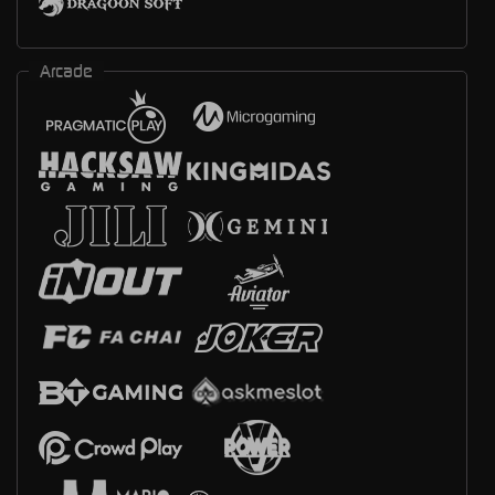
Arcade