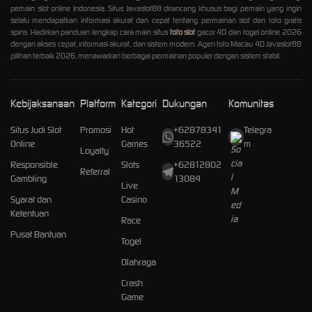
pemain slot online Indonesia. Situs Javaslot88 dirancang khusus bagi pemain yang ingin
selalu mendapatkan informasi akurat dan cepat tentang permainan slot dan toto gratis
spins. Hadirkan panduan lengkap cara main situs
toto slot
gacor 4D dan togel online 2026
dengan akses cepat, informasi akurat, dan sistem modern. Agen toto Macau 4D Javaslot88
pilihan terbaik 2026, menawarkan berbagai permainan populer dengan sistem stabil.
Kebijaksanaan
Platform
Kategori
Dukungan
Komunitas
Situs Judi Slot
Promosi
Hot
+62878341
Telegra
Online
Games
36522
m
Loyalty
Responsible
Slots
+62812802
Referral
Gambling
13084
Live
Syarat dan
Casino
Ketentuan
Race
Pusat Bantuan
Togel
Olahraga
Crash
Game