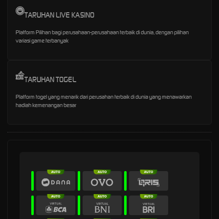
TARUHAN LIVE KASINO
Platform Pilihan bagi perusahaan-perusahaan terbaik di dunia, dengan pilihan
variasi game terbanyak
TARUHAN TOGEL
Platform togel yang menarik dari perusahan terbaik di dunia yang menawarkan
hadiah kemenangan besar