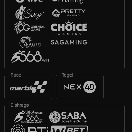
Race
Togel
Olahraga